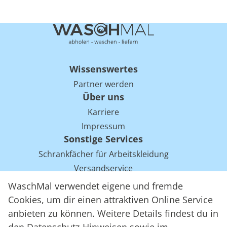
Wissenswertes
Partner werden
Über uns
Karriere
Impressum
Sonstige Services
Schrankfächer für Arbeitskleidung
Versandservice
Einsparpotentiale für Mietwäsche bei Arbeitskleidung
WaschMal verwendet eigene und fremde
Arbeitskleidung Tracking mit RFID
Cookies, um dir einen attraktiven Online Service
anbieten zu können. Weitere Details findest du in