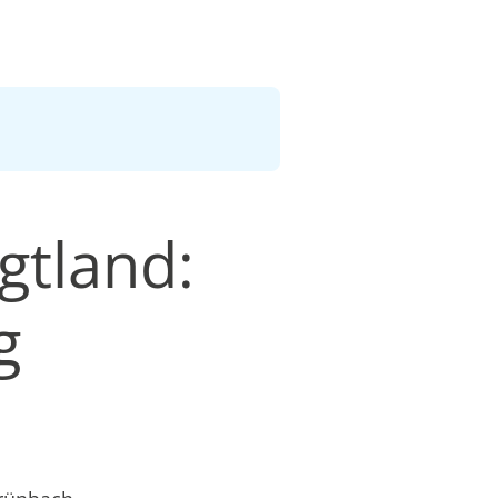
gtland:
g
n