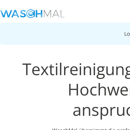
L
Textilreinigun
Hochwer
anspruc