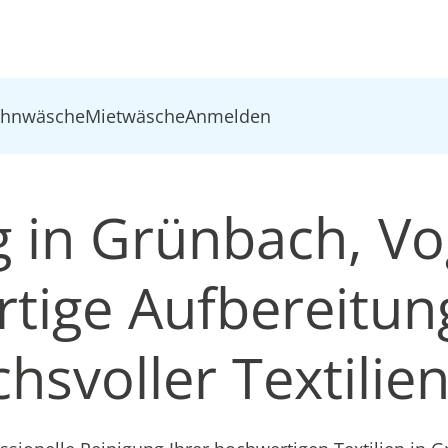
ohnwäsche
Mietwäsche
Anmelden
g in Grünbach, Vo
tige Aufbereitun
hsvoller Textilie