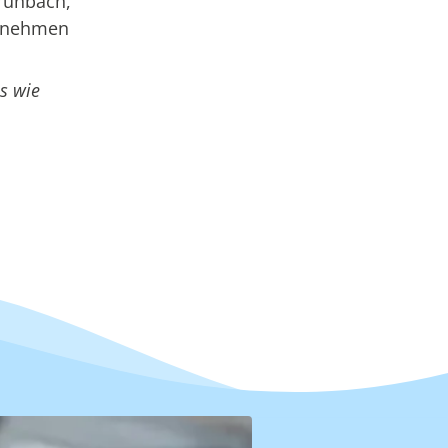
Grünbach,
ernehmen
s wie