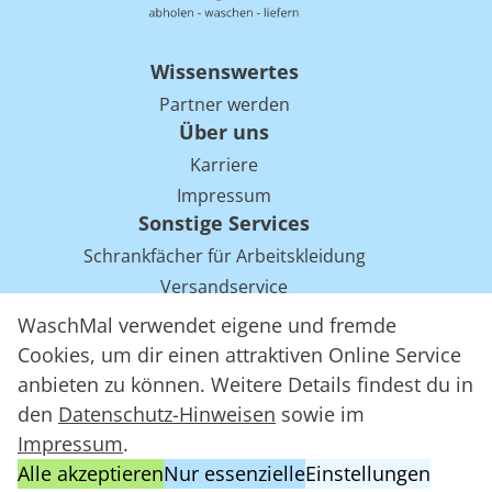
Wissenswertes
Partner werden
Über uns
Karriere
Impressum
Sonstige Services
Schrankfächer für Arbeitskleidung
Versandservice
Einsparpotentiale für Mietwäsche bei Arbeitskleidung
WaschMal verwendet eigene und fremde
Arbeitskleidung Tracking mit RFID
Cookies, um dir einen attraktiven Online Service
anbieten zu können. Weitere Details findest du in
den
Datenschutz-Hinweisen
sowie im
WaschMal GmbH 2016 – 2026
Impressum
.
Datenschutz
Alle akzeptieren
Nur essenzielle
Einstellungen