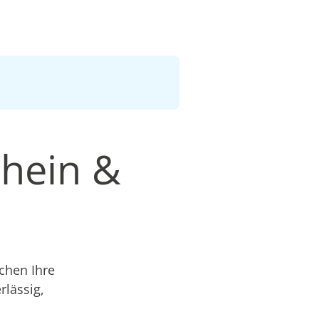
Rhein &
chen Ihre
lässig,