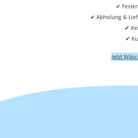
✔ Fester
✔ Abholung & Lie
✔ Ke
✔ Ku
Jetzt Wäs