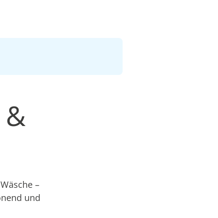
 &
e Wäsche –
honend und