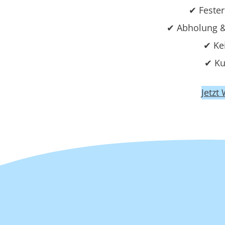
✔ Fester
✔ Abholung &
✔ Ke
✔ Ku
Jetzt