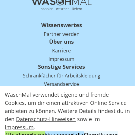
Wissenswertes
Partner werden
Über uns
Karriere
Impressum
Sonstige Services
Schrankfächer für Arbeitskleidung
Versandservice
Einsparpotentiale für Mietwäsche bei Arbeitskleidung
WaschMal verwendet eigene und fremde
Arbeitskleidung Tracking mit RFID
Cookies, um dir einen attraktiven Online Service
anbieten zu können. Weitere Details findest du in
den
Datenschutz-Hinweisen
sowie im
WaschMal GmbH 2016 – 2026
Impressum
.
Datenschutz