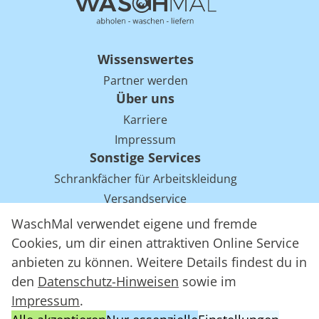
Wissenswertes
Partner werden
Über uns
Karriere
Impressum
Sonstige Services
Schrankfächer für Arbeitskleidung
Versandservice
Einsparpotentiale für Mietwäsche bei Arbeitskleidung
WaschMal verwendet eigene und fremde
Arbeitskleidung Tracking mit RFID
Cookies, um dir einen attraktiven Online Service
anbieten zu können. Weitere Details findest du in
den
Datenschutz-Hinweisen
sowie im
WaschMal GmbH 2016 – 2026
Impressum
.
Datenschutz