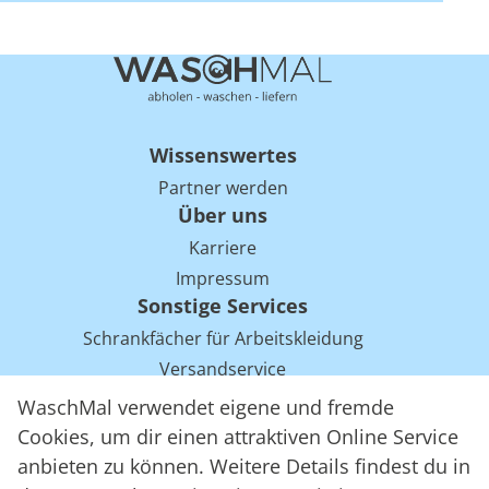
Wissenswertes
Partner werden
Über uns
Karriere
Impressum
Sonstige Services
Schrankfächer für Arbeitskleidung
Versandservice
Einsparpotentiale für Mietwäsche bei Arbeitskleidung
WaschMal verwendet eigene und fremde
Arbeitskleidung Tracking mit RFID
Cookies, um dir einen attraktiven Online Service
anbieten zu können. Weitere Details findest du in