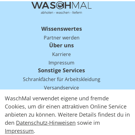
Wissenswertes
Partner werden
Über uns
Karriere
Impressum
Sonstige Services
Schrankfächer für Arbeitskleidung
Versandservice
Einsparpotentiale für Mietwäsche bei Arbeitskleidung
WaschMal verwendet eigene und fremde
Arbeitskleidung Tracking mit RFID
Cookies, um dir einen attraktiven Online Service
anbieten zu können. Weitere Details findest du in
den
Datenschutz-Hinweisen
sowie im
WaschMal GmbH 2016 – 2026
Impressum
.