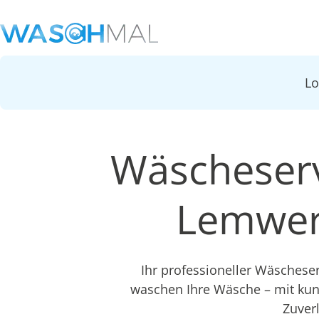
L
Wäscheserv
Lemwer
Ihr professioneller Wäschese
waschen Ihre Wäsche – mit ku
Zuver