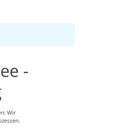
ee -
g
en: Wir
ozessen.