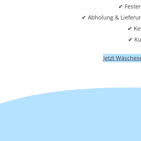
✔ Fester
✔ Abholung & Lieferu
✔ Ke
✔ Ku
Jetzt Wäsches