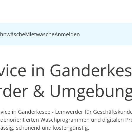
ohnwäsche
Mietwäsche
Anmelden
ice in Ganderkes
der & Umgebun
rvice in Ganderkesee - Lemwerder für Geschäftskund
ndenorientierten Waschprogrammen und digitalen Pr
lässig, schonend und kostengünstig.